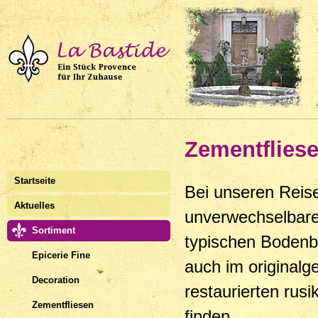
Zementflies
Startseite
Bei unseren Reis
Aktuelles
unverwechselbare
Sortiment
typischen Bodenbe
Epicerie Fine
auch im originalge
Decoration
restaurierten rus
Zementfliesen
finden.